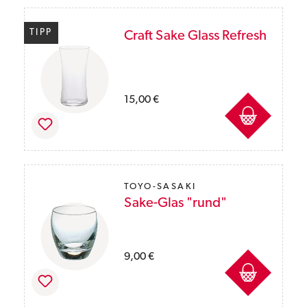
TIPP
Craft Sake Glass Refresh
Preise inkl. MwSt. des Lieferlandes zzgl. Ver
15,00 €
TOYO-SASAKI
Sake-Glas "rund"
Preise inkl. MwSt. des Lieferlandes zzgl. Ver
9,00 €