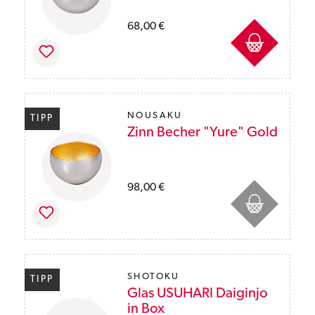
Preise inkl. MwSt. des Lieferlandes zzgl. Ver
68,00 €
NOUSAKU
TIPP
Zinn Becher "Yure" Gold
Preise inkl. MwSt. des Lieferlandes zzgl. Ver
98,00 €
SHOTOKU
TIPP
Glas USUHARI Daiginjo
in Box