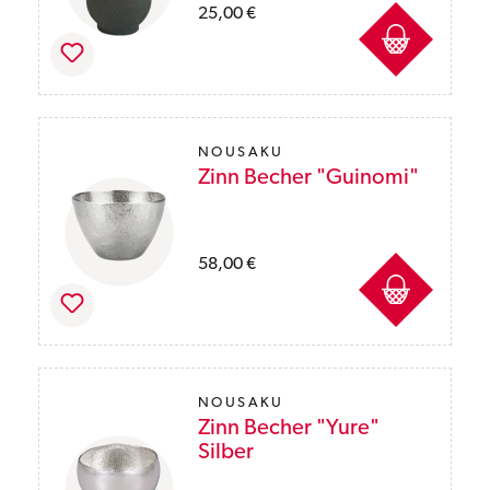
Preise inkl. MwSt. des Lieferlandes zzgl. Ver
25,00 €
NOUSAKU
Zinn Becher "Guinomi"
Preise inkl. MwSt. des Lieferlandes zzgl. Ver
58,00 €
NOUSAKU
Zinn Becher "Yure"
Silber