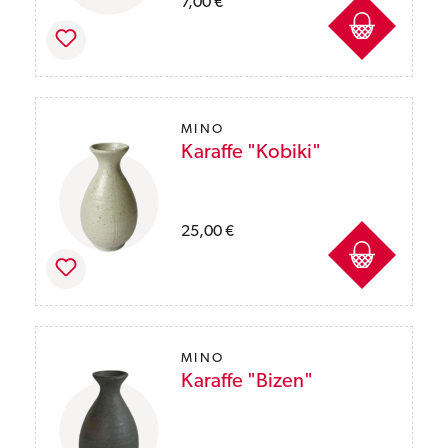
Preise inkl. MwSt. des Lieferlandes zzgl. Ver
7,00 €
MINO
Karaffe "Kobiki"
Preise inkl. MwSt. des Lieferlandes zzgl. Ver
25,00 €
MINO
Karaffe "Bizen"