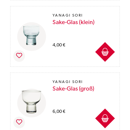
YANAGI SORI
Sake-Glas (klein)
Preise inkl. MwSt. des Lieferlandes zzgl. Ver
4,00 €
YANAGI SORI
Sake-Glas (groß)
Preise inkl. MwSt. des Lieferlandes zzgl. Ver
6,00 €