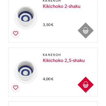
KANEKOH
Kikichoko 2-shaku
Preise inkl. MwSt. des Lieferlandes zzgl. Ver
3,50 €
KANEKOH
Kikichoko 2,5-shaku
Preise inkl. MwSt. des Lieferlandes zzgl. Ver
4,00 €