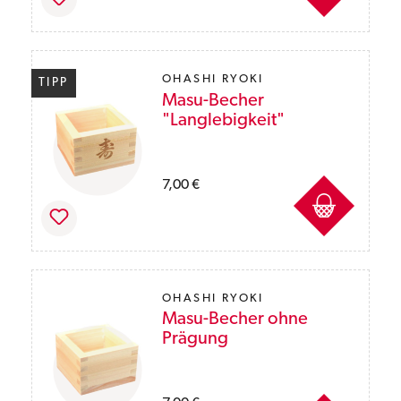
OHASHI RYOKI
TIPP
Masu-Becher
"Langlebigkeit"
Preise inkl. MwSt. des Lieferlandes zzgl. Ver
7,00 €
OHASHI RYOKI
Masu-Becher ohne
Prägung