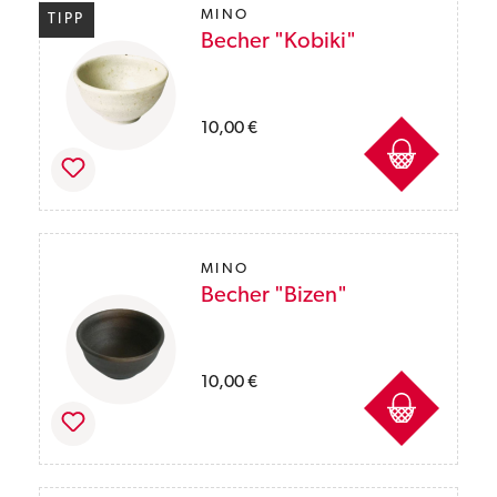
MINO
TIPP
Becher "Kobiki"
Preise inkl. MwSt. des Lieferlandes zzgl. Ver
10,00 €
MINO
Becher "Bizen"
Preise inkl. MwSt. des Lieferlandes zzgl. Ver
10,00 €