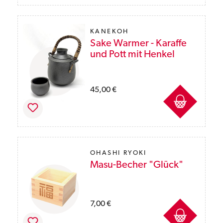
KANEKOH
Sake Warmer - Karaffe
und Pott mit Henkel
Preise inkl. MwSt. des Lieferlandes zzgl. Ver
45,00 €
OHASHI RYOKI
Masu-Becher "Glück"
Preise inkl. MwSt. des Lieferlandes zzgl. Ver
7,00 €