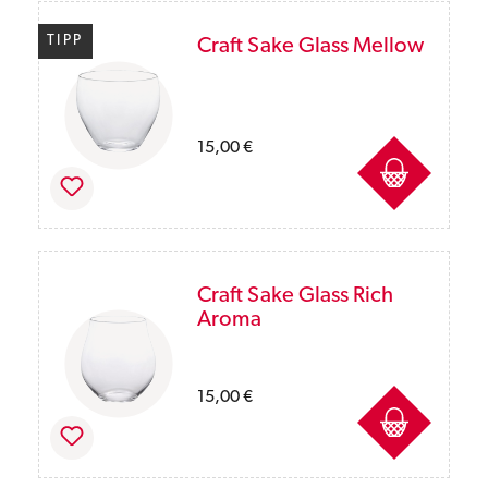
TIPP
Craft Sake Glass Mellow
Preise inkl. MwSt. des Lieferlandes zzgl. Ver
15,00 €
Craft Sake Glass Rich
Aroma
Preise inkl. MwSt. des Lieferlandes zzgl. Ver
15,00 €