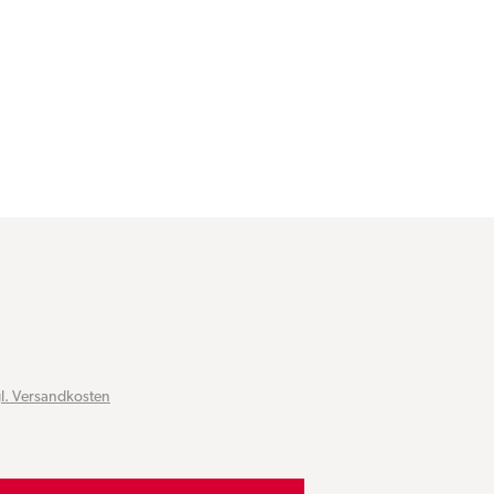
gl. Versandkosten
schten Wert ein oder benutze die Schaltflächen um die Anzahl