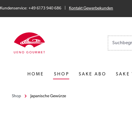
Zum Hauptinhalt springen
Zur Suche springen
Zur Hauptnavigation springen
Kundenservice: +49 6173 940 686
|
Kontakt Gewerbekunden
Keine Suche
HOME
SHOP
SAKE ABO
SAKE
Shop
Japanische Gewürze