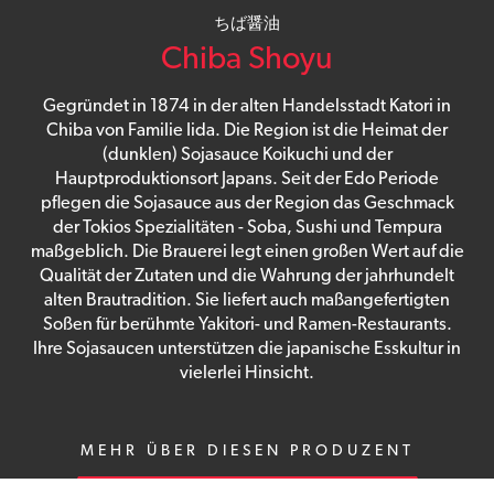
ちば醤油
Chiba Shoyu
Gegründet in 1874 in der alten Handelsstadt Katori in
Chiba von Familie Iida. Die Region ist die Heimat der
(dunklen) Sojasauce Koikuchi und der
Hauptproduktionsort Japans. Seit der Edo Periode
pflegen die Sojasauce aus der Region das Geschmack
der Tokios Spezialitäten - Soba, Sushi und Tempura
maßgeblich. Die Brauerei legt einen großen Wert auf die
Qualität der Zutaten und die Wahrung der jahrhundelt
alten Brautradition. Sie liefert auch maßangefertigten
Soßen für berühmte Yakitori- und Ramen-Restaurants.
Ihre Sojasaucen unterstützen die japanische Esskultur in
vielerlei Hinsicht.
MEHR ÜBER DIESEN PRODUZENT