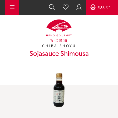
Zum Hauptinhalt springen
0,00 €*
Chiba Shoyu
ちば醤油
CHIBA SHOYU
Sojasauce Shimousa
Bildergalerie überspringen