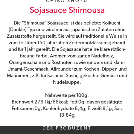
CHIBA SHOYU
Sojasauce Shimousa
Die "Shimousa" Sojasauce ist das beliebte Koikuchi
(Dunkle)-Typ und wird nur aus japanischen Zutaten ohne
Zusatzstoffe hergestellt. Sie wird auf traditionelle Weise in
zum Teil über 150 Jahre alten Zedernholzfässern gebraut
und für 1 Jahr gereift. Die Sojasauce hat eine klare rötlich-
braune Farbe, Aromen vom zarten Nadelholz,
Orangenschale und Röstnoten sowie rundem und klarer
Umami-Geschmack. Allrounder zum Kochen, Dippen und
Marinieren, z.B. für Sashimi, Sushi, gekochte Gemüse und
Nudelsuppe.
Nährwerte per 100g:
Brennwert 276,1kj/66kcal; Fett 0g: davon gesättigte
Fettsäuren 0g; Kohlenhydrate 8,4g; Eiweiß 8,1g; Salz
13,84g
DER PRODUZENT