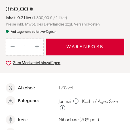
360,00 €
Inhalt:
0.2 Liter
(1.800,00 € / 1 Liter)
Preise inkl. MwSt. des Lieferlandes zzgl. Versandkosten
Auf Lager und sofort verfügbar.
Produkt Anzahl: Gib den gewünschten Wert ein oder benutze die S
WARENKORB
Zum Merkzettel hinzufügen
Alkohol:
17% vol.
Kategorie:
ⓘ
Junmai
Koshu / Aged Sake
ⓘ
Reis:
Nihonbare (70% pol.)