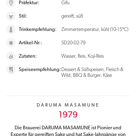
Präfektur:
Gifu
Stil:
gereift, süß
Trinkempfehlung:
Zimmertemperatur, kühl (10-15°C)
Artikel-Nr.:
SD20-02-79
Zutaten:
Wasser, Reis, Koji-Reis
Speiseempfehlung:
Dessert & Süßspeisen, Fleisch &
Wild, BBQ & Burger, Käse
DARUMA MASAMUNE
1979
Die Brauerei DARUMA MASAMUNE ist Pionier und
Experte für gereiften Sake und hat Sake-Jahrgänge von