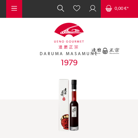
Zum Hauptinhalt springen
0,00 €*
達磨正宗
DARUMA MASAMUNE
1979
Bildergalerie überspringen